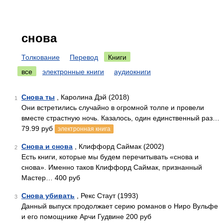
снова
Толкование
Перевод
Книги
все
электронные книги
аудиокниги
Снова ты
, Каролина Дэй (2018)
1
Они встретились случайно в огромной толпе и провели
вместе страстную ночь. Казалось, один единственный раз…
79.99 руб
электронная книга
Снова и снова
, Клиффорд Саймак (2002)
2
Есть книги, которые мы будем перечитывать «снова и
снова». Именно таков Клиффорд Саймак, признанный
Мастер… 400 руб
Снова убивать
, Рекс Стаут (1993)
3
Данный выпуск продолжает серию романов о Ниро Вульфе
и его помощнике Арчи Гудвине 200 руб