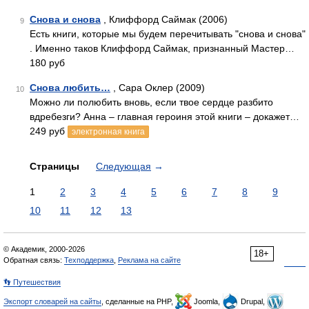
Снова и снова
, Клиффорд Саймак (2006)
9
Есть книги, которые мы будем перечитывать "снова и снова"
. Именно таков Клиффорд Саймак, признанный Мастер…
180 руб
Снова любить…
, Сара Оклер (2009)
10
Можно ли полюбить вновь, если твое сердце разбито
вдребезги? Анна – главная героиня этой книги – докажет…
249 руб
электронная книга
Страницы
Следующая
→
1
2
3
4
5
6
7
8
9
10
11
12
13
© Академик, 2000-2026
18+
Обратная связь:
Техподдержка
,
Реклама на сайте
👣 Путешествия
Экспорт словарей на сайты
, сделанные на PHP,
Joomla,
Drupal,