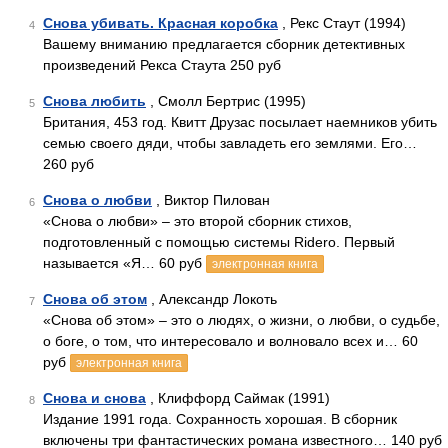
Снова убивать. Красная коробка
, Рекс Стаут (1994)
4
Вашему вниманию предлагается сборник детективных
произведений Рекса Стаута 250 руб
Снова любить
, Смолл Бертрис (1995)
5
Британия, 453 год. Квитт Друзас посылает наемников убить
семью своего дяди, чтобы завладеть его землями. Его…
260 руб
Снова о любви
, Виктор Пилован
6
«Снова о любви» – это второй сборник стихов,
подготовленный с помощью системы Ridero. Первый
называется «Я… 60 руб
электронная книга
Снова об этом
, Александр Локоть
7
«Снова об этом» – это о людях, о жизни, о любви, о судьбе,
о боге, о том, что интересовало и волновало всех и… 60
руб
электронная книга
Снова и снова
, Клиффорд Саймак (1991)
8
Издание 1991 года. Сохранность хорошая. В сборник
включены три фантастических романа известного… 140 руб